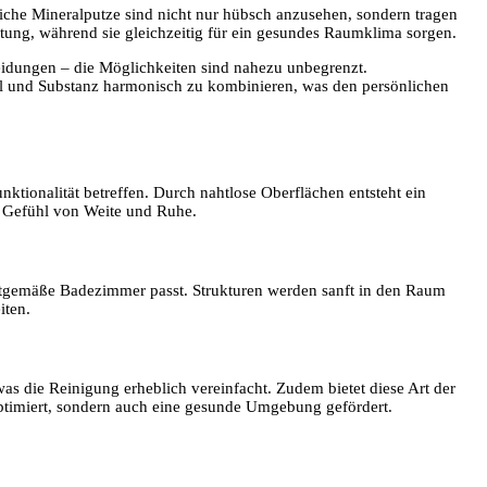
liche Mineralputze sind nicht nur hübsch anzusehen, sondern tragen
ltung, während sie gleichzeitig für ein gesundes Raumklima sorgen.
kleidungen – die Möglichkeiten sind nahezu unbegrenzt.
Stil und Substanz harmonisch zu kombinieren, was den persönlichen
nktionalität betreffen. Durch nahtlose Oberflächen entsteht ein
m Gefühl von Weite und Ruhe.
zeitgemäße Badezimmer passt. Strukturen werden sanft in den Raum
iten.
was die Reinigung erheblich vereinfacht. Zudem bietet diese Art der
ptimiert, sondern auch eine gesunde Umgebung gefördert.