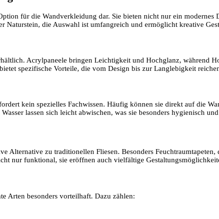
tion für die Wandverkleidung dar. Sie bieten nicht nur ein modernes D
der Naturstein, die Auswahl ist umfangreich und ermöglicht kreative Ges
hältlich. Acrylpaneele bringen Leichtigkeit und Hochglanz, während Ho
bietet spezifische Vorteile, die vom Design bis zur Langlebigkeit reiche
ordert kein spezielles Fachwissen. Häufig können sie direkt auf die W
 Wasser lassen sich leicht abwischen, was sie besonders hygienisch und
 Alternative zu traditionellen Fliesen. Besonders Feuchtraumtapeten, 
cht nur funktional, sie eröffnen auch vielfältige Gestaltungsmöglichkeite
e Arten besonders vorteilhaft. Dazu zählen: