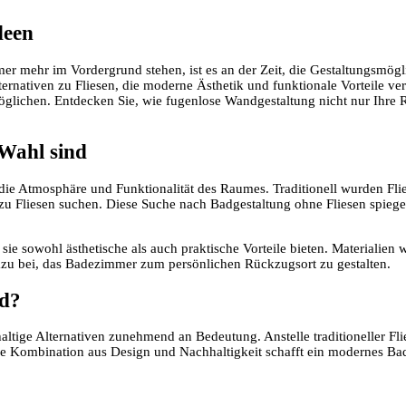
deen
mmer mehr im Vordergrund stehen, ist es an der Zeit, die Gestaltungsmög
rnativen zu Fliesen, die moderne Ästhetik und funktionale Vorteile ver
rmöglichen. Entdecken Sie, wie fugenlose Wandgestaltung nicht nur Ih
 Wahl sind
die Atmosphäre und Funktionalität des Raumes. Traditionell wurden Flie
zu Fliesen suchen. Diese Suche nach Badgestaltung ohne Fliesen spieg
 sie sowohl ästhetische als auch praktische Vorteile bieten. Materialie
azu bei, das Badezimmer zum persönlichen Rückzugsort zu gestalten.
ad?
tige Alternativen zunehmend an Bedeutung. Anstelle traditioneller Fli
Die Kombination aus Design und Nachhaltigkeit schafft ein modernes Bad