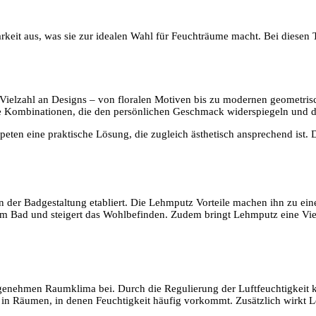
eit aus, was sie zur idealen Wahl für Feuchträume macht. Bei diesen T
 Vielzahl an Designs – von floralen Motiven bis zu modernen geometris
ve Kombinationen, die den persönlichen Geschmack widerspiegeln und d
ten eine praktische Lösung, die zugleich ästhetisch ansprechend ist. Di
in der Badgestaltung etabliert. Die Lehmputz Vorteile machen ihn zu ein
 im Bad und steigert das Wohlbefinden. Zudem bringt Lehmputz eine Vie
enehmen Raumklima bei. Durch die Regulierung der Luftfeuchtigkeit 
g in Räumen, in denen Feuchtigkeit häufig vorkommt. Zusätzlich wirkt 