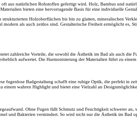
 oft aus natürlichen Rohstoffen gefertigt wird. Holz, Bambus und natür
aterialien bieten eine hervorragende Basis für eine individuelle Gesta
n strukturierten Holzoberflächen bis hin zu glatten, mineralischen Ver
 modern als auch zeitlos sind. Gestalterische Freiheit ermöglicht es, 
etet zahlreiche Vorteile, die sowohl die Ästhetik im Bad als auch die Fu
rheblich aufwertet. Die Harmonisierung der Materialien führt zu eine
se fugenlose Badgestaltung schafft eine ruhige Optik, die perfekt in 
 zu einem wahren Highlight und bietet eine Vielzahl an Designmöglichke
Pflegeaufwand. Ohne Fugen fällt Schmutz und Feuchtigkeit schwerer an, 
mel und Bakterien vermindert. So wird nicht nur die Ästhetik im Bad o