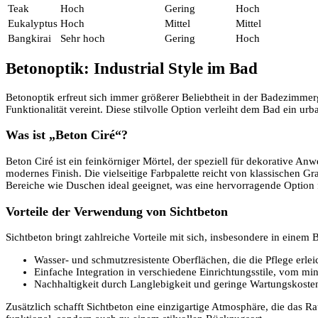
Teak
Hoch
Gering
Hoch
Eukalyptus
Hoch
Mittel
Mittel
Bangkirai
Sehr hoch
Gering
Hoch
Betonoptik: Industrial Style im Bad
Betonoptik erfreut sich immer größerer Beliebtheit in der Badezimmer
Funktionalität vereint. Diese stilvolle Option verleiht dem Bad ein urb
Was ist „Beton Ciré“?
Beton Ciré ist ein feinkörniger Mörtel, der speziell für dekorative A
modernes Finish. Die vielseitige Farbpalette reicht von klassischen G
Bereiche wie Duschen ideal geeignet, was eine hervorragende Option f
Vorteile der Verwendung von Sichtbeton
Sichtbeton bringt zahlreiche Vorteile mit sich, insbesondere in eine
Wasser- und schmutzresistente Oberflächen, die die Pflege erlei
Einfache Integration in verschiedene Einrichtungsstile, vom min
Nachhaltigkeit durch Langlebigkeit und geringe Wartungskoste
Zusätzlich schafft Sichtbeton eine einzigartige Atmosphäre, die das