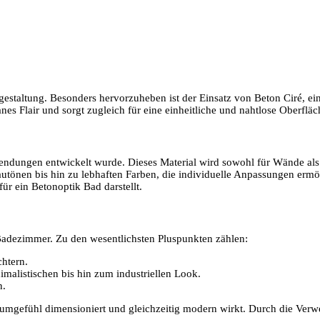
gestaltung. Besonders hervorzuheben ist der Einsatz von Beton Ciré, e
anes Flair und sorgt zugleich für eine einheitliche und nahtlose Oberfläc
nwendungen entwickelt wurde. Dieses Material wird sowohl für Wände als
rautönen bis hin zu lebhaften Farben, die individuelle Anpassungen ermö
ür ein Betonoptik Bad darstellt.
m Badezimmer. Zu den wesentlichsten Pluspunkten zählen:
chtern.
imalistischen bis hin zum industriellen Look.
n.
 Raumgefühl dimensioniert und gleichzeitig modern wirkt. Durch die V